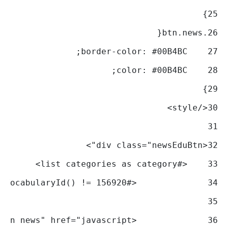
} 
25
.btn.news{ 
26
    border-color: #00B4BC; 
27
    color: #00B4BC; 
28
} 
29
</style> 
30
31
<div class="newsEduBtn"> 
32
    <#list categories as category> 
33
		<#if category.getVocabularyId() != 156920> 
34
35
        	<a class="btn news" href="javascript:"> 
36