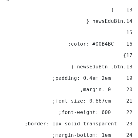
    } 
13
.newsEduBtn { 
14
15
    color: #00B4BC; 
16
} 
17
.newsEduBtn .btn { 
18
     padding: 0.4em 2em; 
19
     margin: 0;  
20
     font-size: 0.667em; 
21
     font-weight: 600; 
22
   border: 1px solid transparent;  
23
     margin-bottom: 1em;  
24