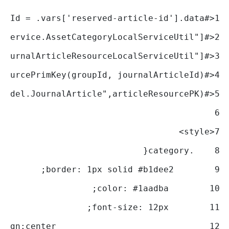
<#assign journalArticleId = .vars['reserved-article-id'].data> 
1
<#assign assetCategory = staticUtil["com.liferay.asset.kernel.service.AssetCategoryLocalServiceUtil"]> 
2
<#assign journalArticleResourceLocalServiceUtil = staticUtil["com.liferay.journal.service.JournalArticleResourceLocalServiceUtil"]> 
3
<#assign articleResourcePK = journalArticleResourceLocalServiceUtil.getArticleResourcePrimKey(groupId, journalArticleId)/> 
4
<#assign categories =assetCategory.getCategories("com.liferay.journal.model.JournalArticle",articleResourcePK) /> 
5
6
<style> 
7
    .category{ 
8
        border: 1px solid #b1dee2; 
9
        color: #1aadba; 
10
        font-size: 12px; 
11
				text-align:center; 
12