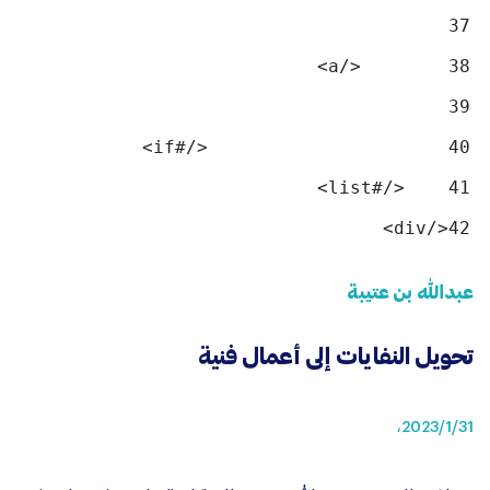
			 ${category.getTitle(locale)} 
37
        </a> 
38
39
			</#if> 
40
    </#list> 
41
</div> 
42
عبدالله بن عتيبة
تحويل النفايات إلى أعمال فنية
31‏/1‏/2023،